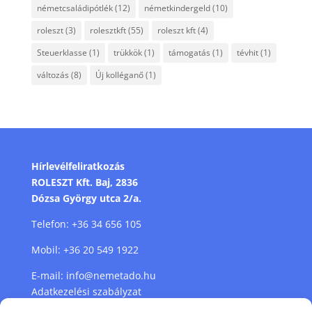
németcsaládipótlék
(12)
németkindergeld
(10)
roleszt
(3)
rolesztkft
(55)
roleszt kft
(4)
Steuerklasse
(1)
trükkök
(1)
támogatás
(1)
tévhit
(1)
változás
(8)
Új kolléganő
(1)
Hírlevélfeliratkozás
ROLESZT Kft. Baj, 2836
Dózsa György utca 2/a.
Telefon:
+36 34 656 105
Mobil:
+36 20 549 1922
E-mail:
info@nemetado.hu
Adatkezelési szabályzat