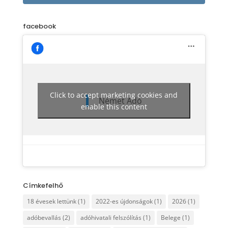
facebook
Click to accept marketing cookies and
Német Adó
enable this content
Címkefelhő
18 évesek lettünk
(1)
2022-es újdonságok
(1)
2026
(1)
adóbevallás
(2)
adóhivatali felszólítás
(1)
Belege
(1)