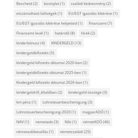
Bescheid
(2)
bizonylat
(1)
családi kedvezmény
(2)
elszámolható költségek
(1)
EU/EGT igazolás kikérése
(1)
EU/EGT igazolás kikérése helyetted
(1)
Finanzamt
(7)
Finanzamt levél
(1)
határidő
(8)
hírek
(2)
kinderbónusz
(4)
KINDERGELD
(13)
kindergeldkifizetés
(5)
kindergeld kifizetés dátumai 2020-ban
(2)
kindergeldkifizetés dátumai 2025-ben
(1)
Kindergeld kifizetés dátumai 2026-ban
(1)
kindergeldről_általában
(2)
kindergeld összege
(3)
km pénz
(1)
Lohnsteuerbescheinigung
(3)
Lohnsteuerbescheinigung-2020
(1)
magyarADÓ
(1)
NAV
(1)
nemetado
(3)
Niki
(1)
németADÓ
(46)
németadóbevallás
(1)
németcsaládi
(25)