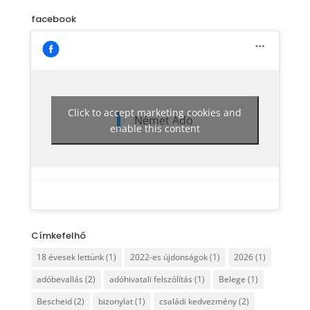
facebook
Click to accept marketing cookies and
Német Adó
enable this content
Címkefelhő
18 évesek lettünk
(1)
2022-es újdonságok
(1)
2026
(1)
adóbevallás
(2)
adóhivatali felszólítás
(1)
Belege
(1)
Bescheid
(2)
bizonylat
(1)
családi kedvezmény
(2)