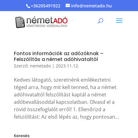
+36205491922
info@nemetado.hu
Fontos információk az adózóknak –
Felszólítás a német adóhivataltól
Szerző:
nemetado
|
2023.11.12.
Kedves látogató, szeretnénk emlékeztetni
téged arra, hogy mit kell tenned, ha a német
adóhivataltól felszólítást kaptál a német
adóbevallásoddal kapcsolatban. Olvasd el a
rövid összefoglalót erről! 1. Ellenőrizd a
felszólítást: Az első lépés az, hogy pontosan...
Keresés