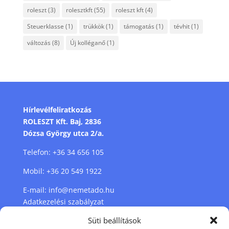
roleszt
(3)
rolesztkft
(55)
roleszt kft
(4)
Steuerklasse
(1)
trükkök
(1)
támogatás
(1)
tévhit
(1)
változás
(8)
Új kolléganő
(1)
Hírlevélfeliratkozás
ROLESZT Kft. Baj, 2836
Dózsa György utca 2/a.
Telefon:
+36 34 656 105
Mobil:
+36 20 549 1922
E-mail:
info@nemetado.hu
Adatkezelési szabályzat
Süti beállítások
Cookie szabályzat