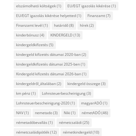
elszámolható költségek
(1)
EU/EGT igazolás kikérése
(1)
EU/EGT igazolás kikérése helyetted
(1)
Finanzamt
(7)
Finanzamt levél
(1)
határidő
(8)
hírek
(2)
kinderbónusz
(4)
KINDERGELD
(13)
kindergeldkifizetés
(5)
kindergeld kifizetés dátumai 2020-ban
(2)
kindergeldkifizetés dátumai 2025-ben
(1)
Kindergeld kifizetés dátumai 2026-ban
(1)
kindergeldről_általában
(2)
kindergeld összege
(3)
km pénz
(1)
Lohnsteuerbescheinigung
(3)
Lohnsteuerbescheinigung-2020
(1)
magyarADÓ
(1)
NAV
(1)
nemetado
(3)
Niki
(1)
németADÓ
(46)
németadóbevallás
(1)
németcsaládi
(25)
németcsaládipótlék
(12)
németkindergeld
(10)