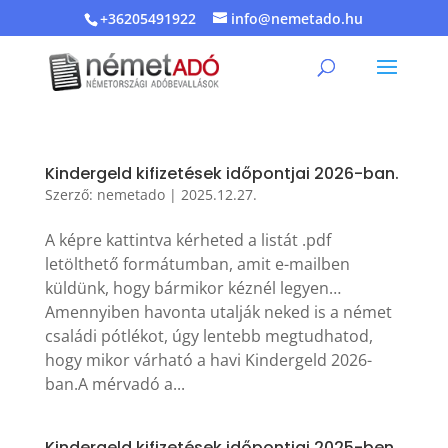
+36205491922
info@nemetado.hu
Kindergeld kifizetések időpontjai 2026-ban.
Szerző:
nemetado
|
2025.12.27.
A képre kattintva kérheted a listát .pdf
letölthető formátumban, amit e-mailben
küldünk, hogy bármikor kéznél legyen…
Amennyiben havonta utalják neked is a német
családi pótlékot, úgy lentebb megtudhatod,
hogy mikor várható a havi Kindergeld 2026-
ban.A mérvadó a...
Kindergeld kifizetések időpontjai 2025-ben.