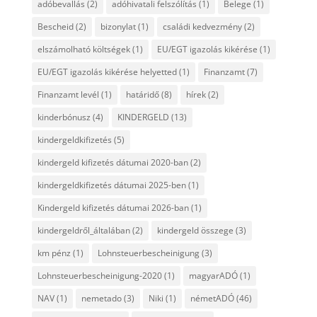
adóbevallás
(2)
adóhivatali felszólítás
(1)
Belege
(1)
Bescheid
(2)
bizonylat
(1)
családi kedvezmény
(2)
elszámolható költségek
(1)
EU/EGT igazolás kikérése
(1)
EU/EGT igazolás kikérése helyetted
(1)
Finanzamt
(7)
Finanzamt levél
(1)
határidő
(8)
hírek
(2)
kinderbónusz
(4)
KINDERGELD
(13)
kindergeldkifizetés
(5)
kindergeld kifizetés dátumai 2020-ban
(2)
kindergeldkifizetés dátumai 2025-ben
(1)
Kindergeld kifizetés dátumai 2026-ban
(1)
kindergeldről_általában
(2)
kindergeld összege
(3)
km pénz
(1)
Lohnsteuerbescheinigung
(3)
Lohnsteuerbescheinigung-2020
(1)
magyarADÓ
(1)
NAV
(1)
nemetado
(3)
Niki
(1)
németADÓ
(46)