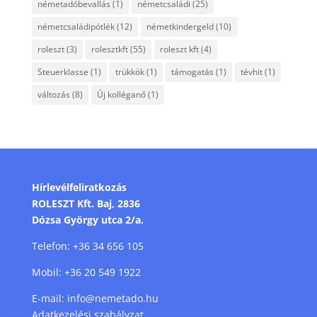
németadóbevallás
(1)
németcsaládi
(25)
németcsaládipótlék
(12)
németkindergeld
(10)
roleszt
(3)
rolesztkft
(55)
roleszt kft
(4)
Steuerklasse
(1)
trükkök
(1)
támogatás
(1)
tévhit
(1)
változás
(8)
Új kolléganő
(1)
Hírlevélfeliratkozás
ROLESZT Kft. Baj, 2836
Dózsa György utca 2/a.
Telefon:
+36 34 656 105
Mobil:
+36 20 549 1922
E-mail:
info@nemetado.hu
Adatkezelési szabályzat