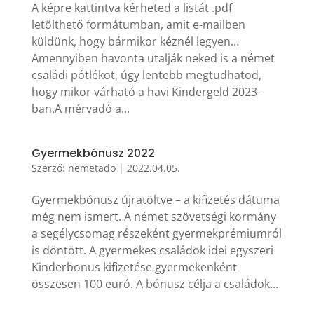
A képre kattintva kérheted a listát .pdf
letölthető formátumban, amit e-mailben
küldünk, hogy bármikor kéznél legyen…
Amennyiben havonta utalják neked is a német
családi pótlékot, úgy lentebb megtudhatod,
hogy mikor várható a havi Kindergeld 2023-
ban.A mérvadó a...
Gyermekbónusz 2022
Szerző:
nemetado
|
2022.04.05.
Gyermekbónusz újratöltve – a kifizetés dátuma
még nem ismert. A német szövetségi kormány
a segélycsomag részeként gyermekprémiumról
is döntött. A gyermekes családok idei egyszeri
Kinderbonus kifizetése gyermekenként
összesen 100 euró. A bónusz célja a családok...