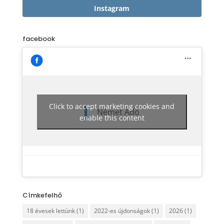
Instagram
facebook
Click to accept marketing cookies and
Német Adó
enable this content
Címkefelhő
18 évesek lettünk
(1)
2022-es újdonságok
(1)
2026
(1)