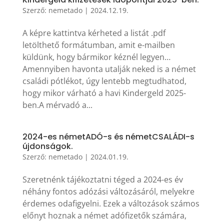
Szerző:
nemetado
|
2024.12.19.
A képre kattintva kérheted a listát .pdf
letölthető formátumban, amit e-mailben
küldünk, hogy bármikor kéznél legyen…
Amennyiben havonta utalják neked is a német
családi pótlékot, úgy lentebb megtudhatod,
hogy mikor várható a havi Kindergeld 2025-
ben.A mérvadó a...
2024-es németADÓ-s és németCSALÁDI-s
újdonságok.
Szerző:
nemetado
|
2024.01.19.
Szeretnénk tájékoztatni téged a 2024-es év
néhány fontos adózási változásáról, melyekre
érdemes odafigyelni. Ezek a változások számos
előnyt hoznak a német adófizetők számára,