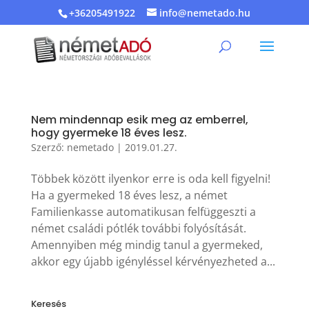
+36205491922
info@nemetado.hu
Nem mindennap esik meg az emberrel,
hogy gyermeke 18 éves lesz.
Szerző:
nemetado
|
2019.01.27.
Többek között ilyenkor erre is oda kell figyelni!
Ha a gyermeked 18 éves lesz, a német
Familienkasse automatikusan felfüggeszti a
német családi pótlék további folyósítását.
Amennyiben még mindig tanul a gyermeked,
akkor egy újabb igényléssel kérvényezheted a...
Keresés