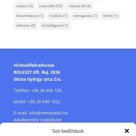
roleszt
(3)
rolesztkft
(55)
roleszt kft
(4)
Steuerklasse
(1)
trükkök
(1)
támogatás
(1)
tévhit
(1)
változás
(8)
Új kolléganő
(1)
Hírlevélfeliratkozás
ROLESZT Kft. Baj, 2836
Dózsa György utca 2/a.
Telefon:
+36 34 656 105
Mobil:
+36 20 549 1922
E-mail:
info@nemetado.hu
Adatkezelési szabályzat
Süti beállítások
Cookie szabályzat