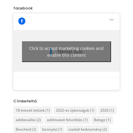
facebook
Click to accept marketing cookies and
Német Adó
enable this content
Címkefelhő
18 évesek lettünk
(1)
2022-es újdonságok
(1)
2026
(1)
adóbevallás
(2)
adóhivatali felszólítás
(1)
Belege
(1)
Bescheid
(2)
bizonylat
(1)
családi kedvezmény
(2)