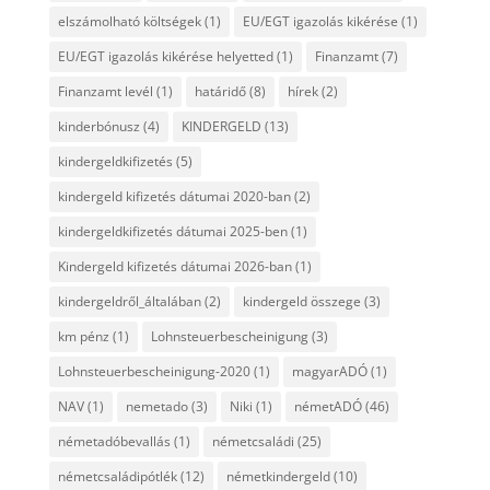
elszámolható költségek
(1)
EU/EGT igazolás kikérése
(1)
EU/EGT igazolás kikérése helyetted
(1)
Finanzamt
(7)
Finanzamt levél
(1)
határidő
(8)
hírek
(2)
kinderbónusz
(4)
KINDERGELD
(13)
kindergeldkifizetés
(5)
kindergeld kifizetés dátumai 2020-ban
(2)
kindergeldkifizetés dátumai 2025-ben
(1)
Kindergeld kifizetés dátumai 2026-ban
(1)
kindergeldről_általában
(2)
kindergeld összege
(3)
km pénz
(1)
Lohnsteuerbescheinigung
(3)
Lohnsteuerbescheinigung-2020
(1)
magyarADÓ
(1)
NAV
(1)
nemetado
(3)
Niki
(1)
németADÓ
(46)
németadóbevallás
(1)
németcsaládi
(25)
németcsaládipótlék
(12)
németkindergeld
(10)